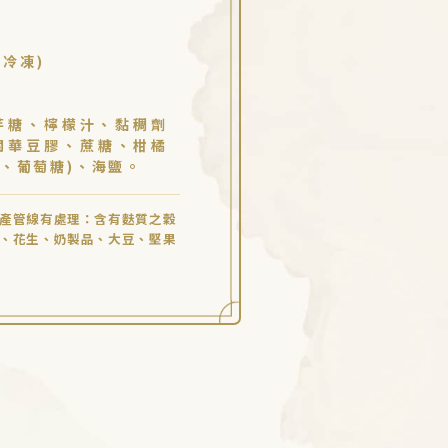
下冷凍)
芽糖、檸檬汁、黏稠劑
關華豆膠、蔗糖、柑橘
、葡萄糖)、海鹽。
產管線有處理：含有麩質之穀
、花生、奶製品、大豆、堅果