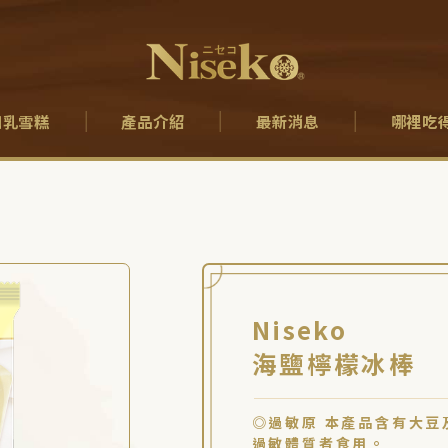
口乳雪糕
產品介紹
最新消息
哪裡吃
Niseko
海鹽檸檬冰棒
◎過敏原 本產品含有大豆
過敏體質者食用。