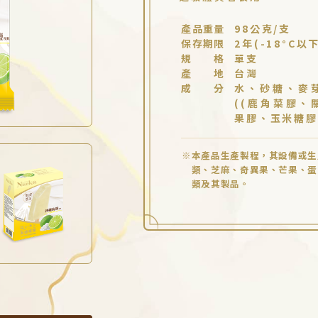
產品重量
98公克/支
保存期限
2年(-18°C以
規 格
單支
產 地
台灣
成 分
水、砂糖、麥
((鹿角菜膠、
果膠、玉米糖膠
本產品生產製程，其設備或生
類、芝麻、奇異果、芒果、蛋
類及其製品。