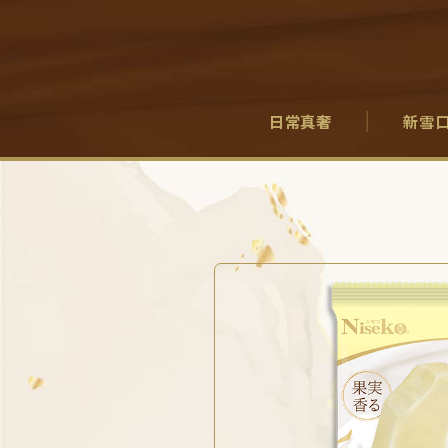
日常真奢
新雪