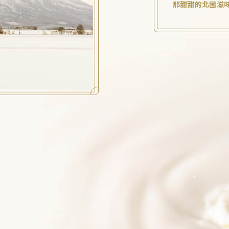
那甜甜的北國滋