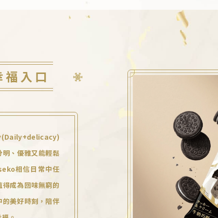
幸福入口
(Daily+delicacy)
分明、優雅又能輕鬆
seko相信日常中任
值得成為回味無窮的
中的美好時刻，陪伴
幸福。