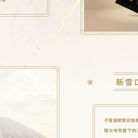
新雪
不管是那如初雪
闊大地牧養下的濃