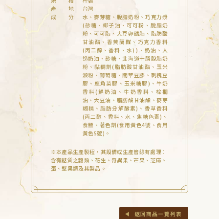
規 格
杯裝
產 地
台灣
成 分
水、麥芽糖、脫脂奶粉、巧克力漿
(砂糖、椰子油、可可粉、脫脂奶
粉、可可脂、大豆卵磷脂、脂肪酸
甘油酯、香莢蘭醛、巧克力香料
(丙二醇、香料、水) )、奶油、人
造奶油、砂糖、北海道十勝脫脂奶
粉、黏稠劑(脂肪酸甘油酯、玉米
澱粉、葡萄糖、關華豆膠、刺槐豆
膠、鹿角菜膠、玉米糖膠)、牛奶
香料(鮮奶油、牛奶香料、棕櫚
油、大豆油、脂肪酸甘油酯、麥芽
糊精、脂肪分解酵素)、香草香料
(丙二醇、香料、水、焦糖色素)、
食鹽、著色劑(食用黃色4號、食用
黃色5號)。
本產品生產製程，其設備或生產管線有處理：
含有麩質之穀類、花生、奇異果、芒果、芝麻、
蛋、堅果類及其製品。
返回商品一覽列表